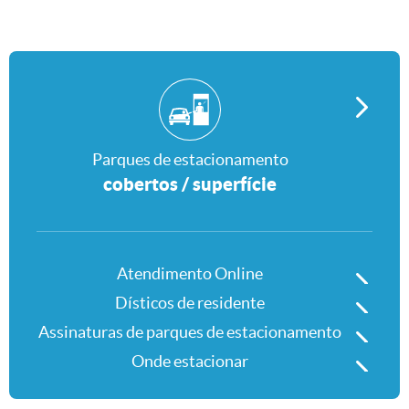
Parques de estacionamento
Parques de estacionamento
cobertos / superfície
Atendimento Online
Atendimento Online
Dísticos de residente
Dísticos de residente
Assinaturas de parques de estacio
Assinaturas de parques de estacionamento
Onde estacionar
Onde estacionar