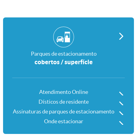
Parques de estacionamento
Parques de estacionamento
cobertos / superfície
Atendimento Online
Atendimento Online
Dísticos de residente
Dísticos de residente
Assinaturas de parques de estacio
Assinaturas de parques de estacionamento
Onde estacionar
Onde estacionar